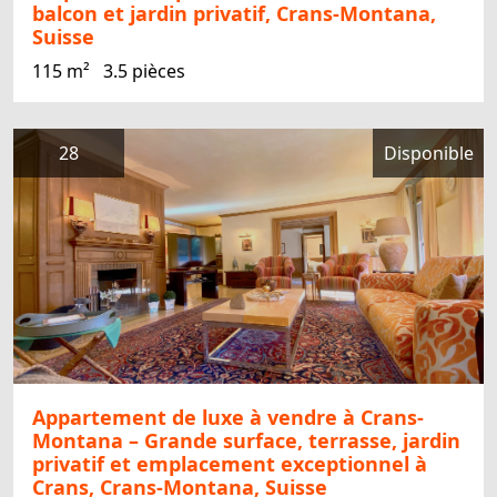
balcon et jardin privatif, Crans-Montana,
Suisse
115 m²
3.5 pièces
28
Disponible
Appartement de luxe à vendre à Crans-
Montana – Grande surface, terrasse, jardin
privatif et emplacement exceptionnel à
Crans, Crans-Montana, Suisse