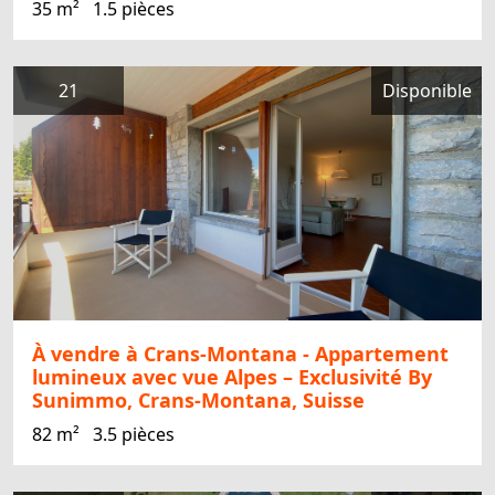
35 m²
1.5 pièces
21
Disponible
À vendre à Crans-Montana - Appartement
lumineux avec vue Alpes – Exclusivité By
Sunimmo, Crans-Montana, Suisse
82 m²
3.5 pièces