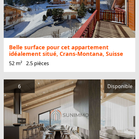
Belle surface pour cet appartement
idéalement situé, Crans-Montana, Suisse
52 m²
2.5 pièces
6
Disponible