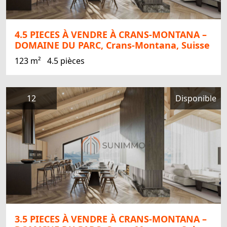
4.5 PIECES À VENDRE À CRANS-MONTANA –
DOMAINE DU PARC, Crans-Montana, Suisse
123 m²
4.5 pièces
12
Disponible
3.5 PIECES À VENDRE À CRANS-MONTANA –