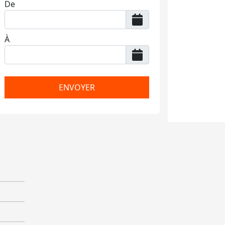
De
À
ENVOYER