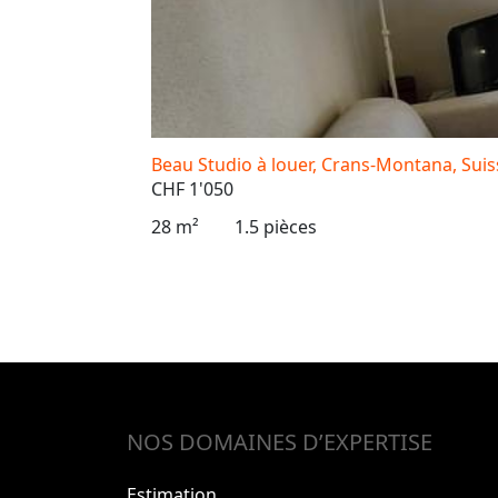
Beau Studio à louer, Crans-Montana, Suis
CHF 1'050
28 m²
1.5 pièces
NOS DOMAINES D’EXPERTISE
Estimation