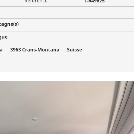
Référence
L-649625
agne(s)
que
la
3963 Crans-Montana
Suisse