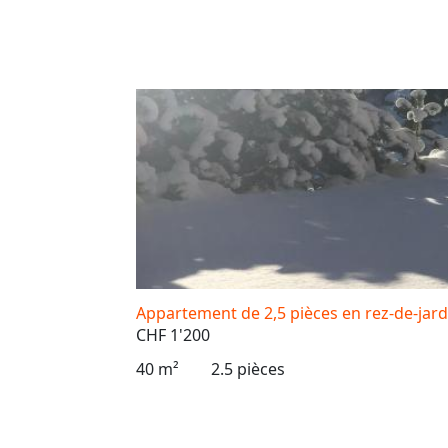
Appartement de 2,5 pièces en rez-de-jar
CHF 1'200
40 m²
2.5 pièces