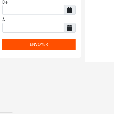
De
À
ENVOYER