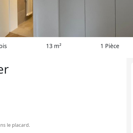
ois
13 m²
1 Pièce
er
ns le placard.