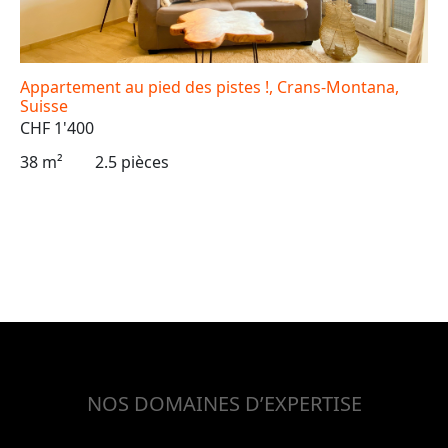
Appartement au pied des pistes !, Crans-Montana,
Suisse
CHF 1'400
38 m²
2.5 pièces
NOS DOMAINES D’EXPERTISE