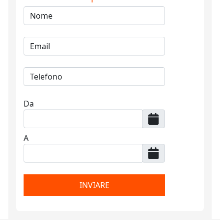
Da
A
INVIARE