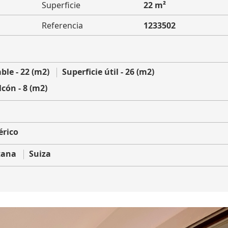
Superficie
22 m²
Referencia
1233502
ble - 22 (m2)
Superficie útil - 26 (m2)
lcón - 8 (m2)
érico
tana
Suiza