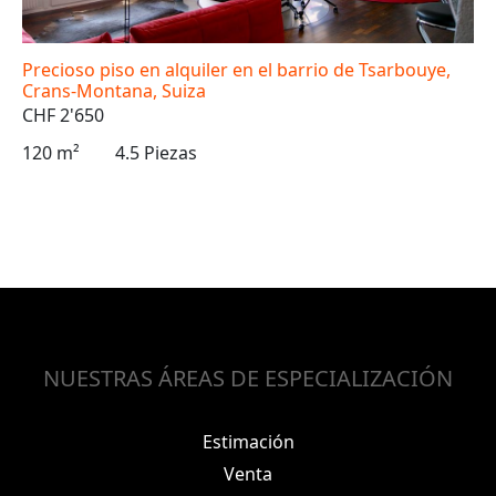
Precioso piso en alquiler en el barrio de Tsarbouye,
Crans-Montana, Suiza
CHF 2'650
120 m²
4.5 Piezas
NUESTRAS ÁREAS DE ESPECIALIZACIÓN
Estimación
Venta